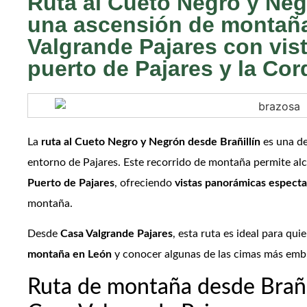
Ruta al Cueto Negro y Neg
una ascensión de montaña
Valgrande Pajares con vis
puerto de Pajares y la Cord
La
ruta al Cueto Negro y Negrón desde Brañillín
es una de
entorno de Pajares. Este recorrido de montaña permite a
Puerto de Pajares
, ofreciendo
vistas panorámicas especta
montaña.
Desde
Casa Valgrande Pajares
, esta ruta es ideal para qu
montaña en León
y conocer algunas de las cimas más embl
Ruta de montaña desde Brañi