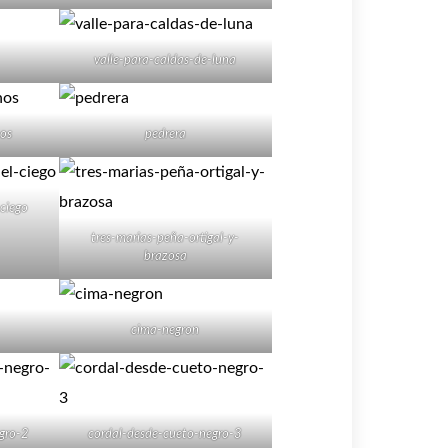
valle-para-caldas-de-luna
nos
pedrera
-ciego
tres-marias-peña-ortigal-y-
brazosa
cima-negron
gro-2
cordal-desde-cueto-negro-3