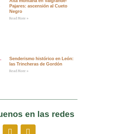
Alta montaña en Valgrande-
Pajares: ascensión al Cueto
Negro
Read More »
Senderismo histórico en León:
las Trincheras de Gordón
Read More »
uenos en las redes