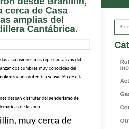
rón desde Brañillín,
 cerca de Casa
tas amplias del
illera Cantábrica.
Cat
 las ascensiones más representativas del
Ru
mo
lcanzar dos cumbres muy conocidas del
culares
y una auténtica sensación de alta
Act
Ga
ienes desean disfrutar del
senderismo de
Co
emáticas de la zona.
llín, muy cerca de
Otr