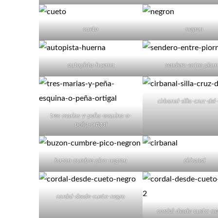
cueto
negron
autopista-huerna
sendero-entre-pior
cirbanal-silla-cruz-del
tres-marias-y-peña-esquina-o-
peña-ortigal
buzon-cumbre-pico-negron
cirbanal
cordal-desde-cueto-negro
cordal-desde-cueto-ne