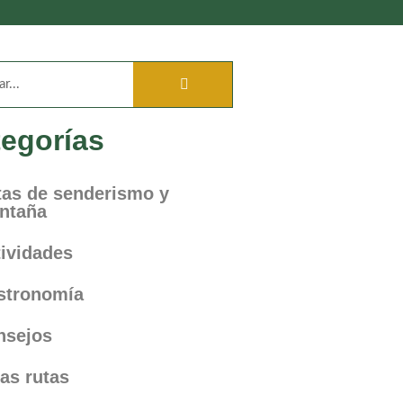
egorías
tas de senderismo y
ntaña
ividades
stronomía
nsejos
as rutas