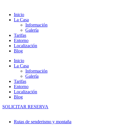
Ir
al
Inicio
contenido
La Casa
Información
Galería
Tarifas
Entorno
Localización
Blog
Inicio
La Casa
Información
Galería
Tarifas
Entorno
Localización
Blog
SOLICITAR RESERVA
Rutas de senderismo y montaña