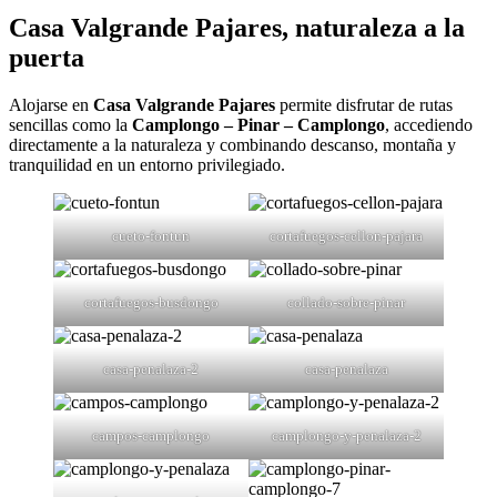
Casa Valgrande Pajares, naturaleza a la
puerta
Alojarse en
Casa Valgrande Pajares
permite disfrutar de rutas
sencillas como la
Camplongo – Pinar – Camplongo
, accediendo
directamente a la naturaleza y combinando descanso, montaña y
tranquilidad en un entorno privilegiado.
cueto-fontun
cortafuegos-cellon-pajara
cortafuegos-busdongo
collado-sobre-pinar
casa-penalaza-2
casa-penalaza
campos-camplongo
camplongo-y-penalaza-2