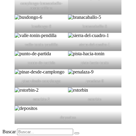
camplongo-branacaballo-
cueto-millaro
busdongo-6
branacaballo-5
valle-tonin-pendilla
sierra-del-cuadro-1
punto-de-partida
pista-hacia-tonin
pinar-desde-camplongo
penalaza-9
estorbin-2
estorbin
depositos
Buscar