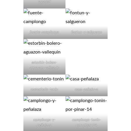
apostol
fuente-camplongo
fontun-y-salgueron
estorbin-bolero-
aguazon-vallequin
cementerio-tonin
casa-peñalaza
camplongo-y-
camplongo-tonin-
peñalaza
por-pinar-14