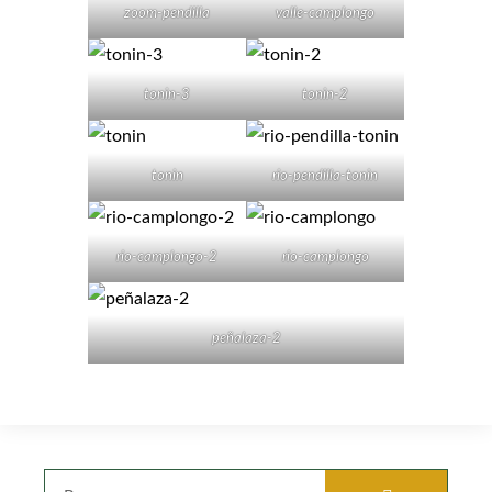
zoom-pendilla
valle-camplongo
tonin-3
tonin-2
tonin
rio-pendilla-tonin
rio-camplongo-2
rio-camplongo
peñalaza-2